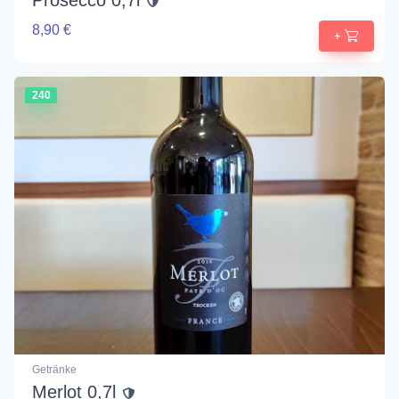
Prosecco 0,7l
8,90 €
+
240
Getränke
Merlot 0,7l