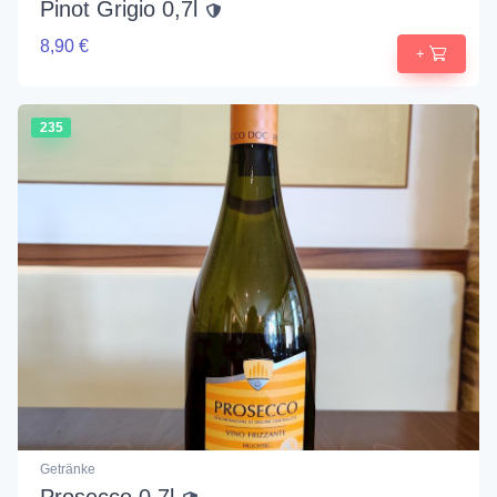
Pinot Grigio 0,7l
8,90 €
+
235
Getränke