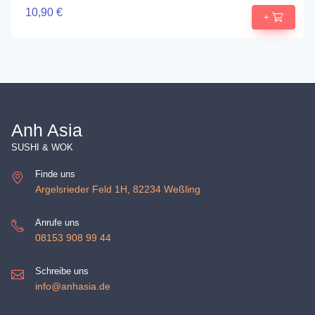
10,90 €
+
Anh Asia
SUSHI & WOK
Finde uns
Argelsrieder Feld 1H, 82234 Weßling
Anrufe uns
08153 908 99 44
Schreibe uns
info@anhasia.de