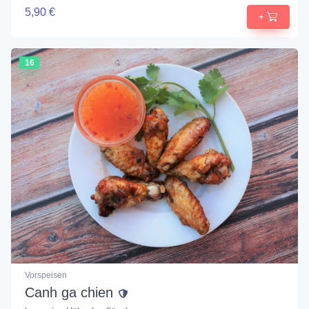
5,90 €
+
16
Vorspeisen
Canh ga chien