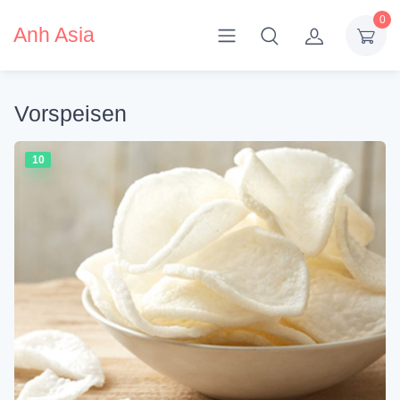
0
Anh Asia
Vorspeisen
10