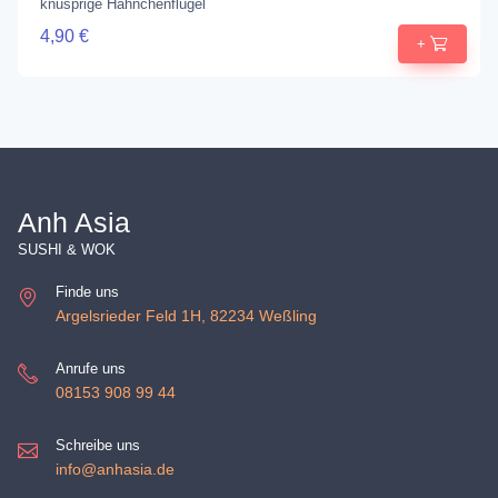
knusprige Hähnchenflügel
4,90 €
+
Anh Asia
SUSHI & WOK
Finde uns
Argelsrieder Feld 1H, 82234 Weßling
Anrufe uns
08153 908 99 44
Schreibe uns
info@anhasia.de