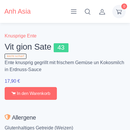
0
Anh Asia
Knusprige Ente
Vit gion Sate
43
leicht scharf
Ente knusprig gegrillt mit frischem Gemüse un Kokosmilch
in Erdnuss-Sauce
17,90 €
In den Warenkorb
Allergene
Glutenhaltiges Getreide (Weizen)